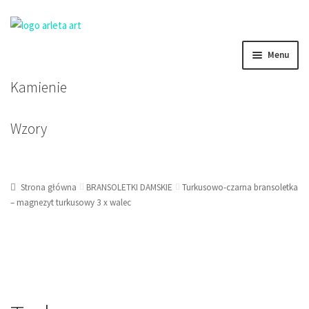
Przejdź
Przejdź
Menu
do
do
nawigacji
treści
Kamienie
BRANSOLETKI DAMSKIE
BRANSOLETKI MĘSKIE
Wzory
BRANSOLETKI DZIECIĘCE
Strona główna
BRANSOLETKI DAMSKIE
Turkusowo-czarna bransoletka
KOLCZYKI
– magnezyt turkusowy 3 x walec
KORALE, NASZYJNIKI, ZAWIESZKI