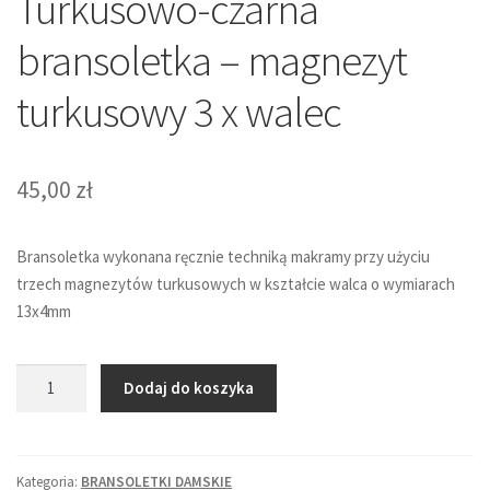
Turkusowo-czarna
bransoletka – magnezyt
turkusowy 3 x walec
45,00
zł
Bransoletka wykonana ręcznie techniką makramy przy użyciu
trzech magnezytów turkusowych w kształcie walca o wymiarach
13x4mm
ilość
Dodaj do koszyka
Turkusowo-
czarna
bransoletka
Kategoria:
BRANSOLETKI DAMSKIE
-