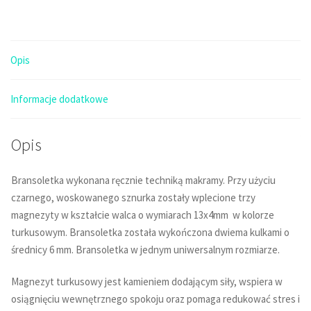
magnezyt
turkusowy
3
Opis
x
walec
Informacje dodatkowe
Opis
Bransoletka wykonana ręcznie techniką makramy. Przy użyciu
czarnego, woskowanego sznurka zostały wplecione trzy
magnezyty w kształcie walca o wymiarach 13x4mm w kolorze
turkusowym. Bransoletka została wykończona dwiema kulkami o
średnicy 6 mm. Bransoletka w jednym uniwersalnym rozmiarze.
Magnezyt turkusowy jest kamieniem dodającym siły, wspiera w
osiągnięciu wewnętrznego spokoju oraz pomaga redukować stres i