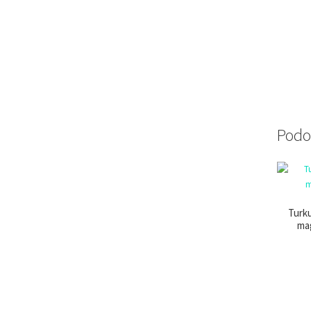
Podo
Turk
ma