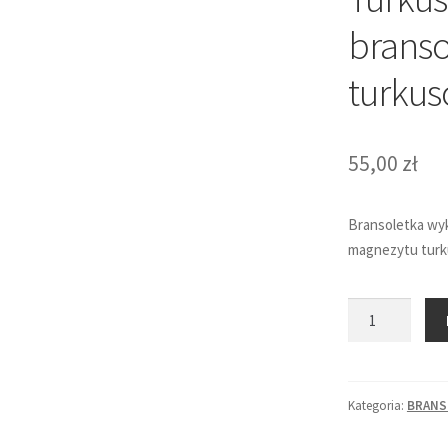
branso
turku
55,00
zł
Bransoletka wyk
magnezytu turk
ilość
Turkusowo-
brązowa
bransoletka
Kategoria:
BRANS
-
magnezyt