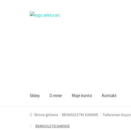
Przejdź
Przejdź
do
do
Sklep
O mnie
Moje konto
Kontakt
nawigacji
treści
Strona główna
BRANSOLETKI DAMSKIE
Turkusowo-brązo
BRANSOLETKI DAMSKIE