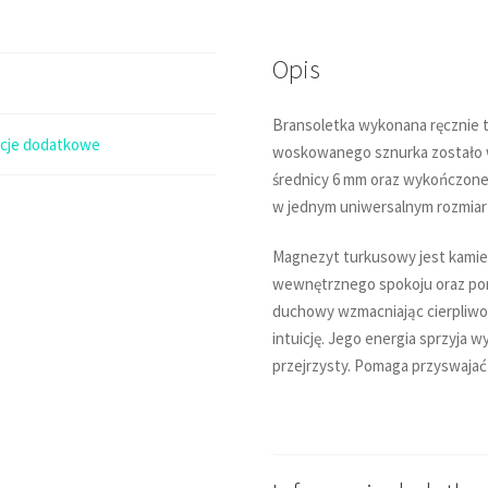
turkusowy
15x6mm
Opis
Bransoletka wykonana ręcznie t
acje dodatkowe
woskowanego sznurka zostało 
średnicy 6 mm oraz wykończone 
w jednym uniwersalnym rozmiar
Magnezyt turkusowy jest kamien
wewnętrznego spokoju oraz poma
duchowy wzmacniając cierpliwo
intuicję. Jego energia sprzyja w
przejrzysty. Pomaga przyswajać