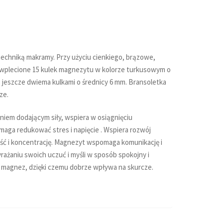
echniką makramy. Przy użyciu cienkiego, brązowe,
wplecione 15 kulek magnezytu w kolorze turkusowym o
jeszcze dwiema kulkami o średnicy 6 mm. Bransoletka
ze.
iem dodającym siły, wspiera w osiągnięciu
ga redukować stres i napięcie . Wspiera rozwój
ść i koncentrację. Magnezyt wspomaga komunikację i
yrażaniu swoich uczuć i myśli w sposób spokojny i
 magnez, dzięki czemu dobrze wpływa na skurcze.