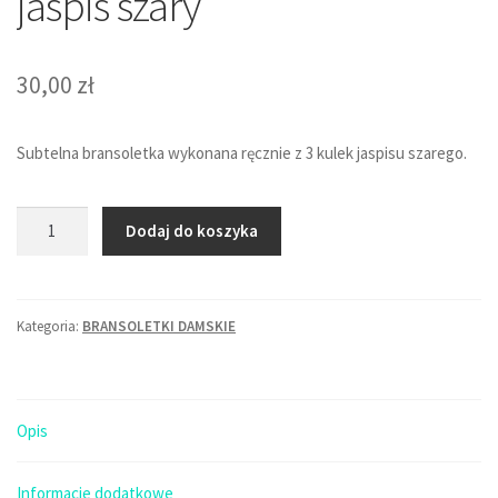
jaspis szary
30,00
zł
Subtelna bransoletka wykonana ręcznie z 3 kulek jaspisu szarego.
ilość
Dodaj do koszyka
Bransoletka
subtelna
-
Kategoria:
BRANSOLETKI DAMSKIE
3
x
jaspis
szary
Opis
Informacje dodatkowe