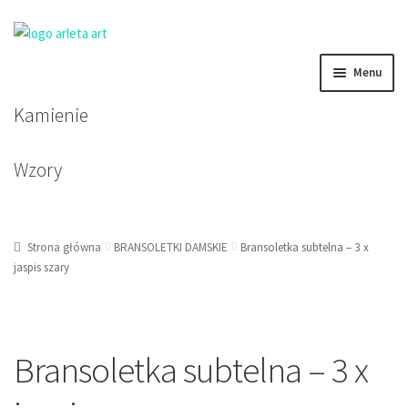
Przejdź
Przejdź
Menu
do
do
nawigacji
treści
Kamienie
BRANSOLETKI DAMSKIE
BRANSOLETKI MĘSKIE
Wzory
BRANSOLETKI DZIECIĘCE
Strona główna
BRANSOLETKI DAMSKIE
Bransoletka subtelna – 3 x
KOLCZYKI
jaspis szary
KORALE, NASZYJNIKI, ZAWIESZKI
Bransoletka subtelna – 3 x