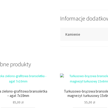
Informacje dodatko
Kamienie
bne produkty
a zielono-grafitowa bransoletka
Turkusowo-brązowa bransole
– agat 7x10mm
magnezyt turkusowy 15x
85,00
zł
55,00
zł