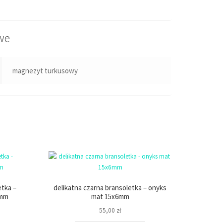
we
magnezyt turkusowy
tka –
delikatna czarna bransoletka – onyks
6mm
mat 15x6mm
55,00
zł