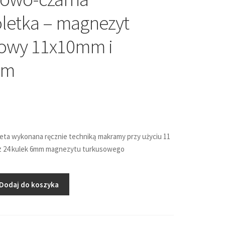
letka – magnezyt
sowy 11x10mm i
mm
eta wykonana ręcznie techniką makramy przy użyciu 11
z 24 kulek 6mm magnezytu turkusowego
Dodaj do koszyka