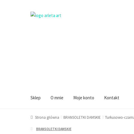
Przejdź
Przejdź
do
do
Sklep
O mnie
Moje konto
Kontakt
nawigacji
treści
Strona główna
BRANSOLETKI DAMSKIE
Turkusowo-czarn
BRANSOLETKI DAMSKIE