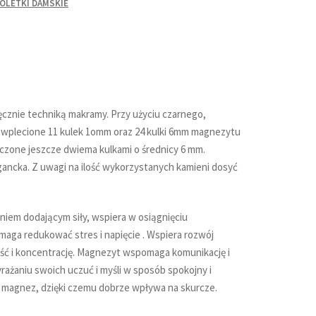
OLETKI DAMSKIE
cznie techniką makramy. Przy użyciu czarnego,
plecione 11 kulek 1omm oraz 24 kulki 6mm magnezytu
zone jeszcze dwiema kulkami o średnicy 6 mm.
gancka. Z uwagi na ilość wykorzystanych kamieni dosyć
iem dodającym siły, wspiera w osiągnięciu
ga redukować stres i napięcie . Wspiera rozwój
ść i koncentrację. Magnezyt wspomaga komunikację i
yrażaniu swoich uczuć i myśli w sposób spokojny i
 magnez, dzięki czemu dobrze wpływa na skurcze.