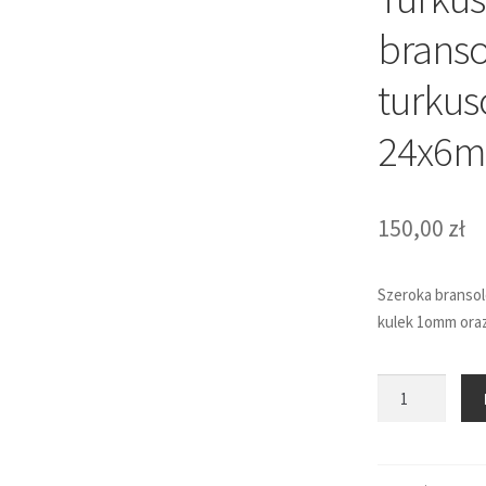
branso
turku
24x6
150,00
zł
Szeroka bransol
kulek 1omm ora
ilość
Turkusowo-
czarna
bransoletka