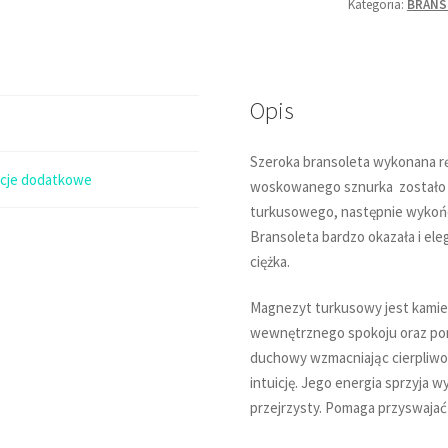
Kategoria:
BRANS
-
magnezyt
turkusowy
11x10mm
Opis
i
24x6mm
Szeroka bransoleta wykonana rę
acje dodatkowe
woskowanego sznurka zostało w
turkusowego, następnie wykońc
Bransoleta bardzo okazała i ele
ciężka.
Magnezyt turkusowy jest kamien
wewnętrznego spokoju oraz poma
duchowy wzmacniając cierpliwo
intuicję. Jego energia sprzyja w
przejrzysty. Pomaga przyswajać