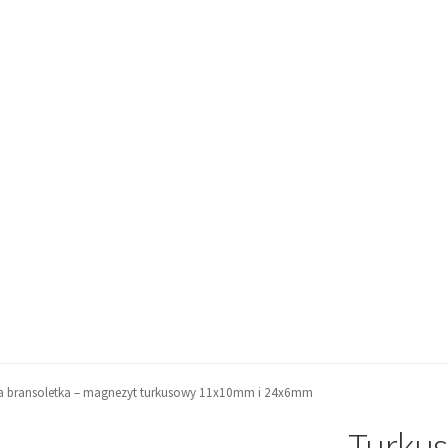
a bransoletka – magnezyt turkusowy 11x10mm i 24x6mm
Turku