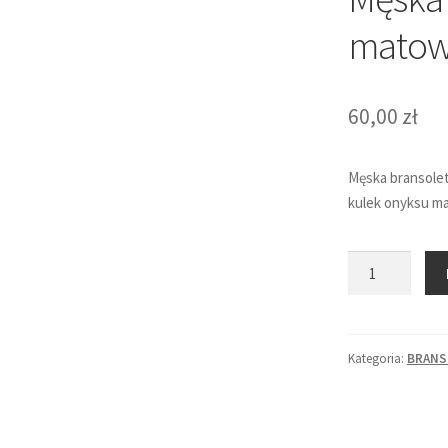
matow
60,00
zł
Męska bransolet
kulek onyksu m
ilość
Męska
bransoletka
-
Kategoria:
BRANS
onyks
matowy
13x8mm