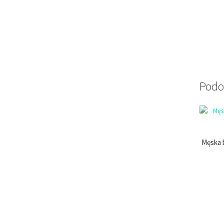
Podo
Męska b