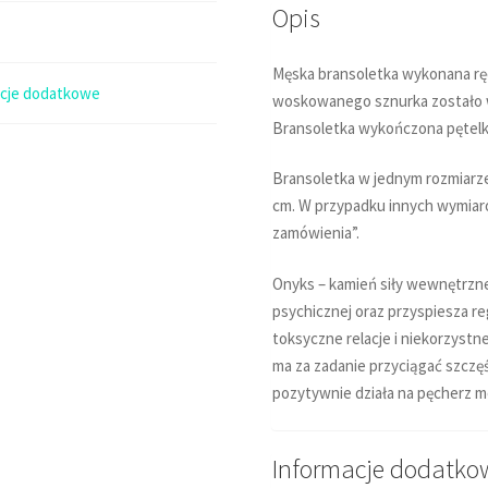
Opis
Męska bransoletka wykonana ręc
acje dodatkowe
woskowanego sznurka zostało w
Bransoletka wykończona pętel
Bransoletka w jednym rozmiarze
cm. W przypadku innych wymiar
zamówienia”.
Onyks – kamień siły wewnętrzne
psychicznej oraz przyspiesza re
toksyczne relacje i niekorzyst
ma za zadanie przyciągać szczęś
pozytywnie działa na pęcherz mo
Informacje dodatko