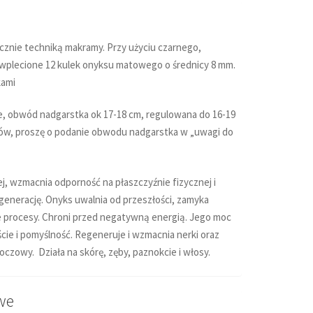
znie techniką makramy. Przy użyciu czarnego,
plecione 12 kulek onyksu matowego o średnicy 8 mm.
kami
, obwód nadgarstka ok 17-18 cm, regulowana do 16-19
ów, proszę o podanie obwodu nadgarstka w „uwagi do
j, wzmacnia odporność na płaszczyźnie fizycznej i
generację. Onyks uwalnia od przeszłości, zamyka
ne procesy. Chroni przed negatywną energią. Jego moc
cie i pomyślność. Regeneruje i wzmacnia nerki oraz
czowy. Działa na skórę, zęby, paznokcie i włosy.
we