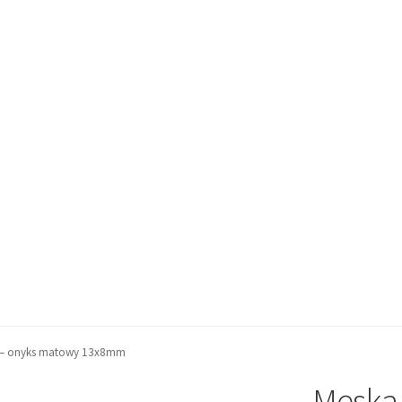
a – onyks matowy 13x8mm
Męska 