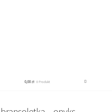
0,00 zł
0 Produkt
bransoletka – onyks