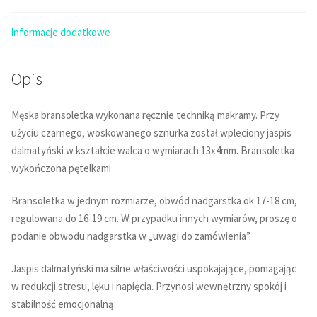
Informacje dodatkowe
Opis
Męska bransoletka wykonana ręcznie techniką makramy. Przy
użyciu czarnego, woskowanego sznurka został wpleciony jaspis
dalmatyński w kształcie walca o wymiarach 13x4mm. Bransoletka
wykończona pętelkami
Bransoletka w jednym rozmiarze, obwód nadgarstka ok 17-18 cm,
regulowana do 16-19 cm. W przypadku innych wymiarów, proszę o
podanie obwodu nadgarstka w „uwagi do zamówienia”.
Jaspis dalmatyński ma silne właściwości uspokajające, pomagając
w redukcji stresu, lęku i napięcia. Przynosi wewnętrzny spokój i
stabilność emocjonalną.