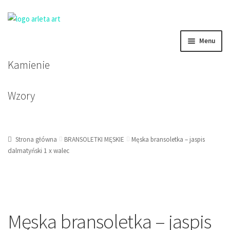
Przejdź
Przejdź
Menu
do
do
nawigacji
treści
Kamienie
BRANSOLETKI DAMSKIE
BRANSOLETKI MĘSKIE
Wzory
BRANSOLETKI DZIECIĘCE
Strona główna
BRANSOLETKI MĘSKIE
Męska bransoletka – jaspis
KOLCZYKI
dalmatyński 1 x walec
KORALE, NASZYJNIKI, ZAWIESZKI
Męska bransoletka – jaspis