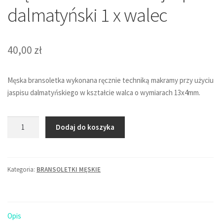
dalmatyński 1 x walec
40,00
zł
Męska bransoletka wykonana ręcznie techniką makramy przy użyciu
jaspisu dalmatyńskiego w kształcie walca o wymiarach 13x4mm.
ilość
Dodaj do koszyka
Męska
bransoletka
-
Kategoria:
BRANSOLETKI MĘSKIE
jaspis
dalmatyński
1
x
Opis
walec