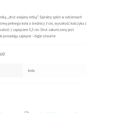
iką „drut owijany nitką”. Spiralny splot w odcieniach
 formę pełnego koła o średnicy 3 cm, wysokość kolczyka z
ałość z zapięciem 5,5 cm. Drut zakończony jest
ki posiadają zapięcie
– bigle otwarte.
we
koła