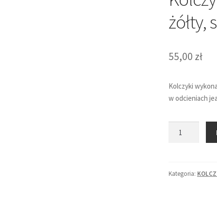
żółty, 
55,00
zł
Kolczyki wykonan
w odcieniach jean
ilość
Kolczyki
koła
małe
Kategoria:
KOLCZ
-
jeans,
żółty,
szary