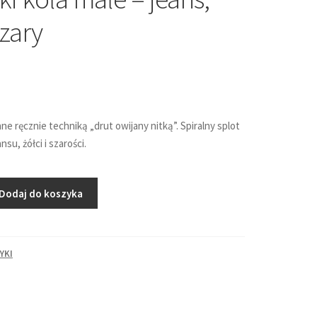
szary
e ręcznie techniką „drut owijany nitką”. Spiralny splot
su, żółci i szarości.
Dodaj do koszyka
YKI