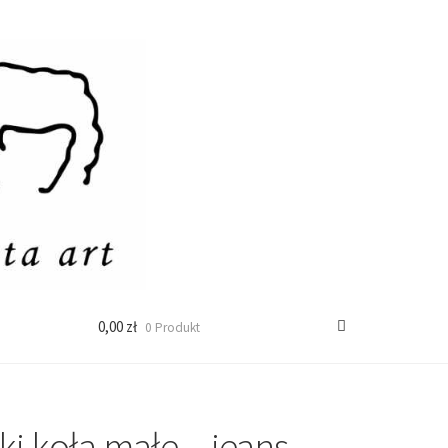
0,00 zł
0 Produkt
ki koła małe – jeans,