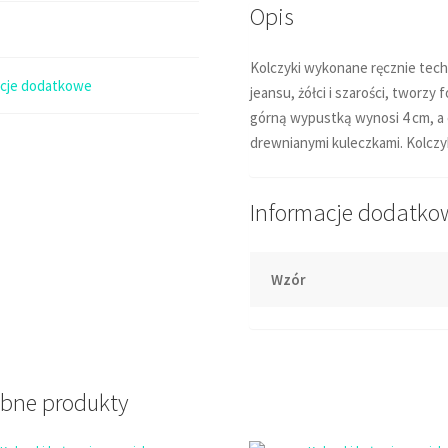
Opis
Kolczyki wykonane ręcznie techn
acje dodatkowe
jeansu, żółci i szarości, tworzy
górną wypustką wynosi 4 cm, a c
drewnianymi kuleczkami.
Kolczy
Informacje dodatko
Wzór
bne produkty