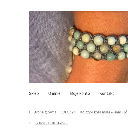
Przejdź
Przejdź
do
do
Sklep
O mnie
Moje konto
Kontakt
nawigacji
treści
Strona główna
KOLCZYKI
Kolczyki koła małe – jeans, żół
BRANSOLETKI DAMSKIE