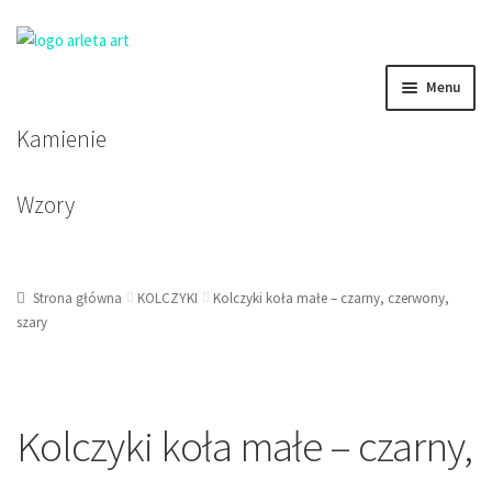
Przejdź
Przejdź
Menu
do
do
nawigacji
treści
Kamienie
BRANSOLETKI DAMSKIE
BRANSOLETKI MĘSKIE
Wzory
BRANSOLETKI DZIECIĘCE
Strona główna
KOLCZYKI
Kolczyki koła małe – czarny, czerwony,
KOLCZYKI
szary
KORALE, NASZYJNIKI, ZAWIESZKI
Kolczyki koła małe – czarny,