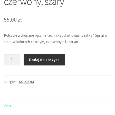
czerwony, szary
55,00
zł
Kolczyki wykonane ręcznie techniką „drut owijany nitką”. Spiralny
splot w kolorach czarnym, czerwonym i szarym.
ilość
Dodaj do koszyka
Kolczyki
koła
małe
Kategoria:
KOLCZYKI
-
czarny,
czerwony,
szary
Opis