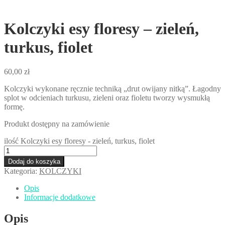
Kolczyki esy floresy – zieleń,
turkus, fiolet
60,00
zł
Kolczyki wykonane ręcznie techniką „drut owijany nitką”. Łagodny
splot w odcieniach turkusu, zieleni oraz fioletu tworzy wysmukłą
formę.
Produkt dostępny na zamówienie
ilość Kolczyki esy floresy - zieleń, turkus, fiolet
Dodaj do koszyka
Kategoria:
KOLCZYKI
Opis
Informacje dodatkowe
Opis