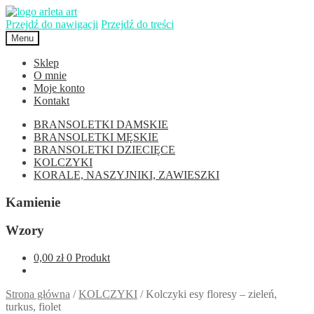
Przejdź do nawigacji
Przejdź do treści
Menu
Sklep
O mnie
Moje konto
Kontakt
BRANSOLETKI DAMSKIE
BRANSOLETKI MĘSKIE
BRANSOLETKI DZIECIĘCE
KOLCZYKI
KORALE, NASZYJNIKI, ZAWIESZKI
Kamienie
Wzory
0,00 zł
0 Produkt
Strona główna
/
KOLCZYKI
/
Kolczyki esy floresy – zieleń,
turkus, fiolet