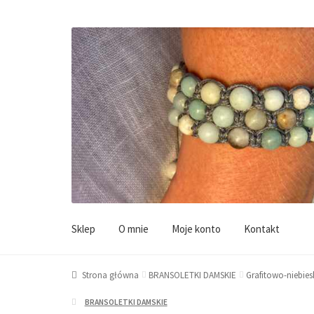
Przejdź
Przejdź
do
do
Sklep
O mnie
Moje konto
Kontakt
nawigacji
treści
Strona główna
BRANSOLETKI DAMSKIE
Grafitowo-niebies
BRANSOLETKI DAMSKIE