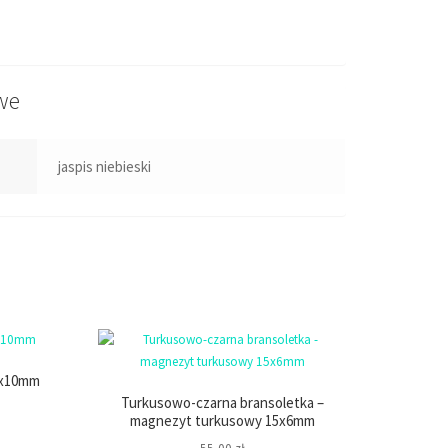
we
jaspis niebieski
0x10mm
Turkusowo-czarna bransoletka –
magnezyt turkusowy 15x6mm