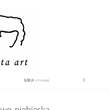
0,00 zł
0 Produkt
owo-niebieska