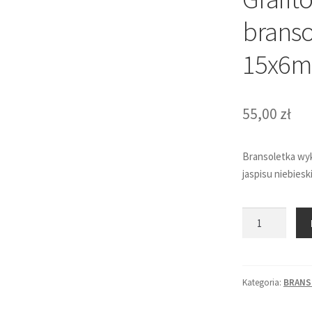
branso
15x6
55,00
zł
Bransoletka wyk
jaspisu niebies
ilość
Grafitowo-
niebieska
bransoletka
Kategoria:
BRANS
-
jaspis