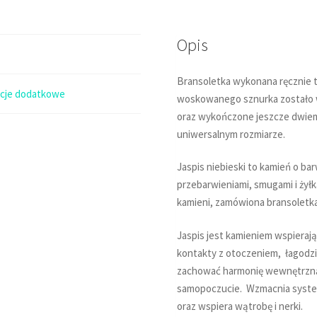
niebieski
15x6mm
Opis
Bransoletka wykonana ręcznie t
acje dodatkowe
woskowanego sznurka zostało wp
oraz wykończone jeszcze dwiem
uniwersalnym rozmiarze.
Jaspis niebieski to kamień o ba
przebarwieniami, smugami i żył
kamieni, zamówiona bransoletka 
Jaspis jest kamieniem wspieraj
kontakty z otoczeniem, łagodzi 
zachować harmonię wewnętrzną,
samopoczucie. Wzmacnia syste
oraz wspiera wątrobę i nerki.