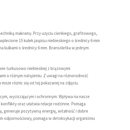
echniką makramy. Przy użyciu cienkiego, grafitowego,
lecione 15 kulek jaspisu niebieskiego o średnicy 6 mm
a kulkami o średnicy 6 mm. Bransoletka w jednym
rwie turkusowo-niebieskiej z brązowymi
kami o różnym natężeniu. Z uwagi na różnorodność
może różnic się od tej pokazanej na zdjęciu.
ącym, wyciszającym i ochronnym. Wpływa na nasze
konflikty oraz ułatwia relacje rodzinne. Pomaga
 generuje pozytywną energię, witalność i dobre
m odpornościowy, pomaga w detoksykacji organizmu