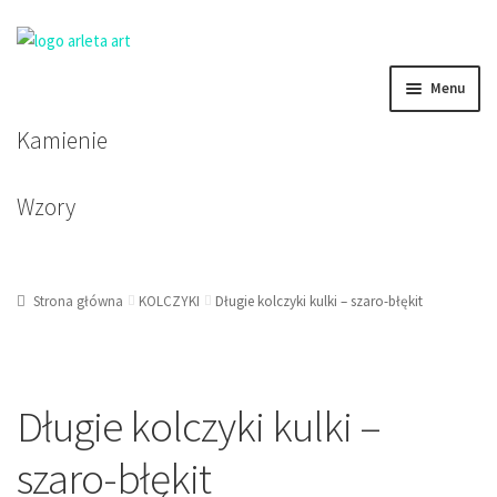
Przejdź
Przejdź
Menu
do
do
nawigacji
treści
Kamienie
BRANSOLETKI DAMSKIE
BRANSOLETKI MĘSKIE
Wzory
BRANSOLETKI DZIECIĘCE
Strona główna
KOLCZYKI
Długie kolczyki kulki – szaro-błękit
KOLCZYKI
KORALE, NASZYJNIKI, ZAWIESZKI
Długie kolczyki kulki –
szaro-błękit