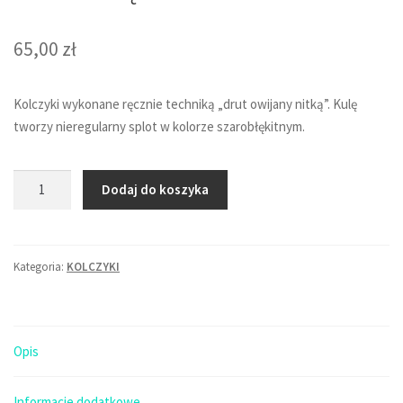
65,00
zł
Kolczyki wykonane ręcznie techniką „drut owijany nitką”. Kulę
tworzy nieregularny splot w kolorze szarobłękitnym.
ilość
Dodaj do koszyka
Długie
kolczyki
kulki
Kategoria:
KOLCZYKI
-
szaro-
błękit
Opis
Informacje dodatkowe