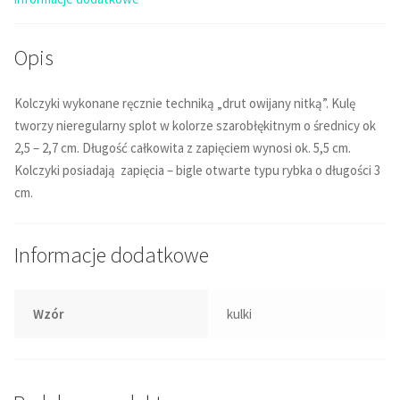
Opis
Kolczyki wykonane ręcznie techniką „drut owijany nitką”. Kulę
tworzy nieregularny splot w kolorze szarobłękitnym o średnicy ok
2,5 – 2,7 cm. Długość całkowita z zapięciem wynosi ok. 5,5 cm.
Kolczyki posiadają zapięcia – bigle otwarte typu rybka o długości 3
cm.
Informacje dodatkowe
Wzór
kulki