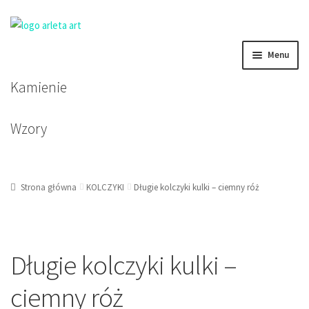
Przejdź
Przejdź
Menu
do
do
nawigacji
treści
Kamienie
BRANSOLETKI DAMSKIE
BRANSOLETKI MĘSKIE
Wzory
BRANSOLETKI DZIECIĘCE
Strona główna
KOLCZYKI
Długie kolczyki kulki – ciemny róż
KOLCZYKI
KORALE, NASZYJNIKI, ZAWIESZKI
Długie kolczyki kulki –
ciemny róż