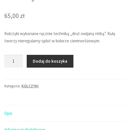
65,00
zł
Kolczyki wykonane ręcznie techniką „drut owijany nitką”. Kulę
tworzy nieregularny splot w kolorze ciemnoróżowym.
ilość
Dodaj do koszyka
Długie
kolczyki
kulki
Kategoria:
KOLCZYKI
-
ciemny
róż
Opis
Informacje dodatkowe