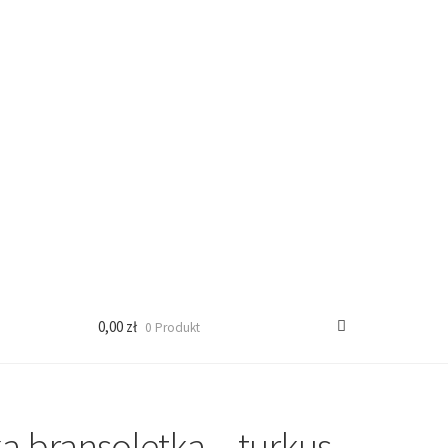
0,00 zł
0 Produkt
a bransoletka – turkus