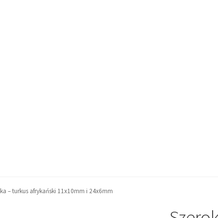
tka – turkus afrykański 11x10mm i 24x6mm
Szerok