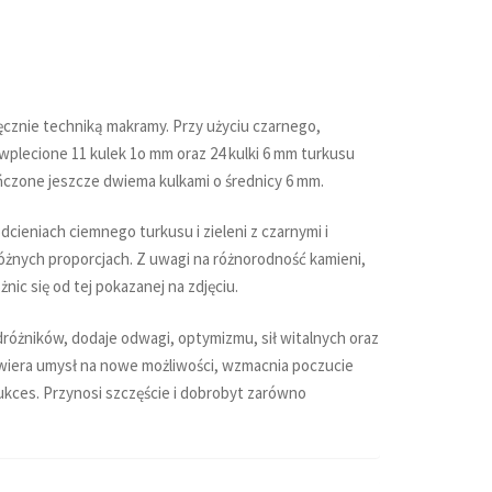
cznie techniką makramy. Przy użyciu czarnego,
lecione 11 kulek 1o mm oraz 24 kulki 6 mm turkusu
czone jeszcze dwiema kulkami o średnicy 6 mm.
dcieniach ciemnego turkusu i zieleni z czarnymi i
żnych proporcjach. Z uwagi na różnorodność kamieni,
ic się od tej pokazanej na zdjęciu.
różników, dodaje odwagi, optymizmu, sił witalnych oraz
wiera umysł na nowe możliwości, wzmacnia poczucie
ukces. Przynosi szczęście i dobrobyt zarówno