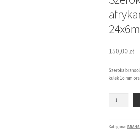
afryka
24x6
150,00
zł
Szeroka bransol
kulek 1o mm ora
ilość
Szeroka
bransoletka
-
Kategoria:
BRANS
turkus
afrykański