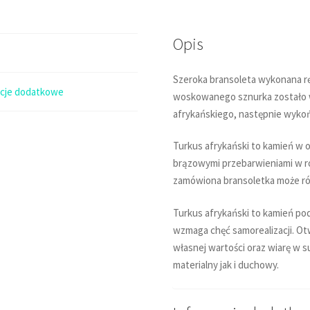
11x10mm
i
Opis
24x6mm
Szeroka bransoleta wykonana rę
acje dodatkowe
woskowanego sznurka zostało wp
afrykańskiego, następnie wykoń
Turkus afrykański to kamień w o
brązowymi przebarwieniami w ró
zamówiona bransoletka może różn
Turkus afrykański to kamień pod
wzmaga chęć samorealizacji. Ot
własnej wartości oraz wiarę w s
materialny jak i duchowy.