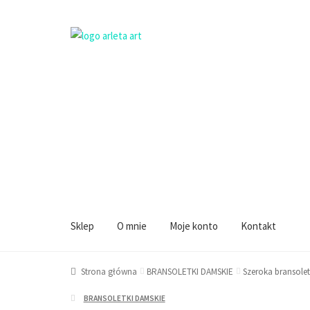
Przejdź
Przejdź
do
do
Sklep
O mnie
Moje konto
Kontakt
nawigacji
treści
Strona główna
BRANSOLETKI DAMSKIE
Szeroka bransole
BRANSOLETKI DAMSKIE